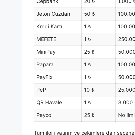
Cepbank
20 ₺
1.000 
Jeton Cüzdan
50 ₺
100.00
Kredi Kartı
1 ₺
100.00
MEFETE
1 ₺
250.00
MiniPay
25 ₺
50.000
Papara
1 ₺
100.00
PayFix
1 ₺
50.000
PeP
10 ₺
25.000
QR Havale
1 ₺
3.000 
Payco
25 ₺
No limi
Tüm ilgili yatırım ve çekimlere dair seçen