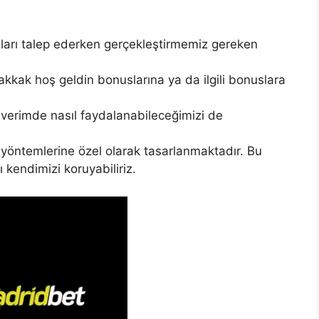
ları talep ederken gerçekleştirmemiz gereken
akkak hoş geldin bonuslarına ya da ilgili bonuslara
verimde nasıl faydalanabileceğimizi de
 yöntemlerine özel olarak tasarlanmaktadır. Bu
ı kendimizi koruyabiliriz.